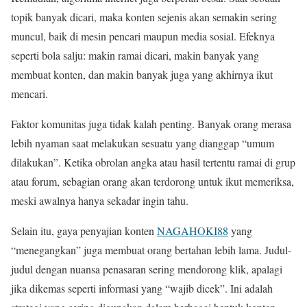
topik banyak dicari, maka konten sejenis akan semakin sering
muncul, baik di mesin pencari maupun media sosial. Efeknya
seperti bola salju: makin ramai dicari, makin banyak yang
membuat konten, dan makin banyak juga yang akhirnya ikut
mencari.
Faktor komunitas juga tidak kalah penting. Banyak orang merasa
lebih nyaman saat melakukan sesuatu yang dianggap “umum
dilakukan”. Ketika obrolan angka atau hasil tertentu ramai di grup
atau forum, sebagian orang akan terdorong untuk ikut memeriksa,
meski awalnya hanya sekadar ingin tahu.
Selain itu, gaya penyajian konten
NAGAHOKI88
yang
“menegangkan” juga membuat orang bertahan lebih lama. Judul-
judul dengan nuansa penasaran sering mendorong klik, apalagi
jika dikemas seperti informasi yang “wajib dicek”. Ini adalah