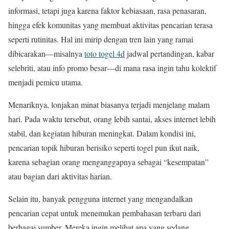
informasi, tetapi juga karena faktor kebiasaan, rasa penasaran,
hingga efek komunitas yang membuat aktivitas pencarian terasa
seperti rutinitas. Hal ini mirip dengan tren lain yang ramai
dibicarakan—misalnya
toto togel 4d
jadwal pertandingan, kabar
selebriti, atau info promo besar—di mana rasa ingin tahu kolektif
menjadi pemicu utama.
Menariknya, lonjakan minat biasanya terjadi menjelang malam
hari. Pada waktu tersebut, orang lebih santai, akses internet lebih
stabil, dan kegiatan hiburan meningkat. Dalam kondisi ini,
pencarian topik hiburan berisiko seperti togel pun ikut naik,
karena sebagian orang menganggapnya sebagai “kesempatan”
atau bagian dari aktivitas harian.
Selain itu, banyak pengguna internet yang mengandalkan
pencarian cepat untuk menemukan pembahasan terbaru dari
berbagai sumber. Mereka ingin melihat apa yang sedang