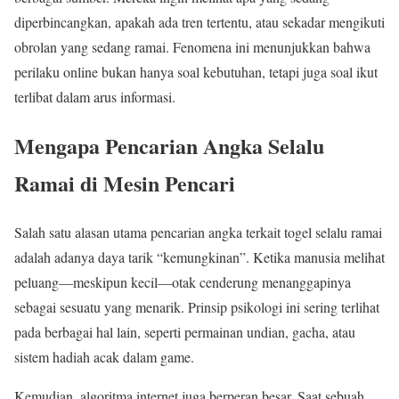
diperbincangkan, apakah ada tren tertentu, atau sekadar mengikuti
obrolan yang sedang ramai. Fenomena ini menunjukkan bahwa
perilaku online bukan hanya soal kebutuhan, tetapi juga soal ikut
terlibat dalam arus informasi.
Mengapa Pencarian Angka Selalu
Ramai di Mesin Pencari
Salah satu alasan utama pencarian angka terkait togel selalu ramai
adalah adanya daya tarik “kemungkinan”. Ketika manusia melihat
peluang—meskipun kecil—otak cenderung menanggapinya
sebagai sesuatu yang menarik. Prinsip psikologi ini sering terlihat
pada berbagai hal lain, seperti permainan undian, gacha, atau
sistem hadiah acak dalam game.
Kemudian, algoritma internet juga berperan besar. Saat sebuah