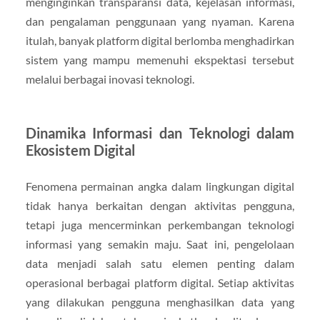
menginginkan transparansi data, kejelasan informasi,
dan pengalaman penggunaan yang nyaman. Karena
itulah, banyak platform digital berlomba menghadirkan
sistem yang mampu memenuhi ekspektasi tersebut
melalui berbagai inovasi teknologi.
Dinamika Informasi dan Teknologi dalam
Ekosistem Digital
Fenomena permainan angka dalam lingkungan digital
tidak hanya berkaitan dengan aktivitas pengguna,
tetapi juga mencerminkan perkembangan teknologi
informasi yang semakin maju. Saat ini, pengelolaan
data menjadi salah satu elemen penting dalam
operasional berbagai platform digital. Setiap aktivitas
yang dilakukan pengguna menghasilkan data yang