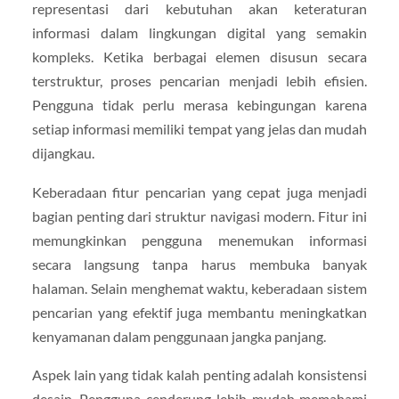
representasi dari kebutuhan akan keteraturan
informasi dalam lingkungan digital yang semakin
kompleks. Ketika berbagai elemen disusun secara
terstruktur, proses pencarian menjadi lebih efisien.
Pengguna tidak perlu merasa kebingungan karena
setiap informasi memiliki tempat yang jelas dan mudah
dijangkau.
Keberadaan fitur pencarian yang cepat juga menjadi
bagian penting dari struktur navigasi modern. Fitur ini
memungkinkan pengguna menemukan informasi
secara langsung tanpa harus membuka banyak
halaman. Selain menghemat waktu, keberadaan sistem
pencarian yang efektif juga membantu meningkatkan
kenyamanan dalam penggunaan jangka panjang.
Aspek lain yang tidak kalah penting adalah konsistensi
desain. Pengguna cenderung lebih mudah memahami