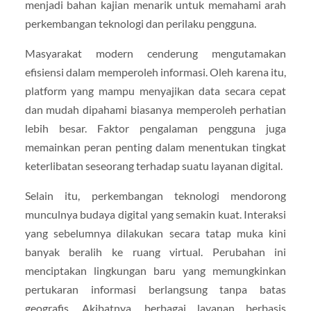
menjadi bahan kajian menarik untuk memahami arah
perkembangan teknologi dan perilaku pengguna.
Masyarakat modern cenderung mengutamakan
efisiensi dalam memperoleh informasi. Oleh karena itu,
platform yang mampu menyajikan data secara cepat
dan mudah dipahami biasanya memperoleh perhatian
lebih besar. Faktor pengalaman pengguna juga
memainkan peran penting dalam menentukan tingkat
keterlibatan seseorang terhadap suatu layanan digital.
Selain itu, perkembangan teknologi mendorong
munculnya budaya digital yang semakin kuat. Interaksi
yang sebelumnya dilakukan secara tatap muka kini
banyak beralih ke ruang virtual. Perubahan ini
menciptakan lingkungan baru yang memungkinkan
pertukaran informasi berlangsung tanpa batas
geografis. Akibatnya, berbagai layanan berbasis