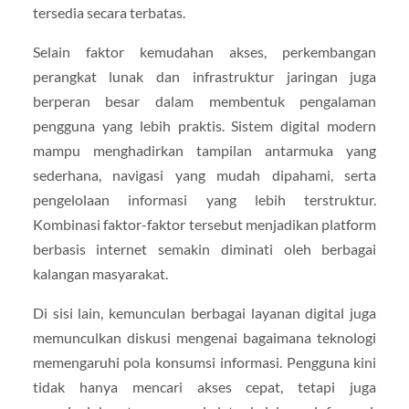
tersedia secara terbatas.
Selain faktor kemudahan akses, perkembangan
perangkat lunak dan infrastruktur jaringan juga
berperan besar dalam membentuk pengalaman
pengguna yang lebih praktis. Sistem digital modern
mampu menghadirkan tampilan antarmuka yang
sederhana, navigasi yang mudah dipahami, serta
pengelolaan informasi yang lebih terstruktur.
Kombinasi faktor-faktor tersebut menjadikan platform
berbasis internet semakin diminati oleh berbagai
kalangan masyarakat.
Di sisi lain, kemunculan berbagai layanan digital juga
memunculkan diskusi mengenai bagaimana teknologi
memengaruhi pola konsumsi informasi. Pengguna kini
tidak hanya mencari akses cepat, tetapi juga