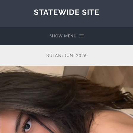
STATEWIDE SITE
SHOW MENU
BULAN:
JUNI 2026