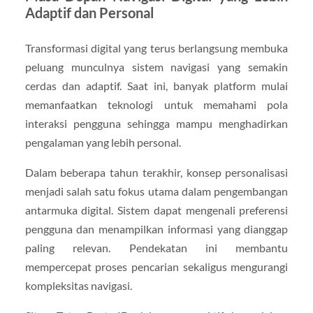
Adaptif dan Personal
Transformasi digital yang terus berlangsung membuka
peluang munculnya sistem navigasi yang semakin
cerdas dan adaptif. Saat ini, banyak platform mulai
memanfaatkan teknologi untuk memahami pola
interaksi pengguna sehingga mampu menghadirkan
pengalaman yang lebih personal.
Dalam beberapa tahun terakhir, konsep personalisasi
menjadi salah satu fokus utama dalam pengembangan
antarmuka digital. Sistem dapat mengenali preferensi
pengguna dan menampilkan informasi yang dianggap
paling relevan. Pendekatan ini membantu
mempercepat proses pencarian sekaligus mengurangi
kompleksitas navigasi.