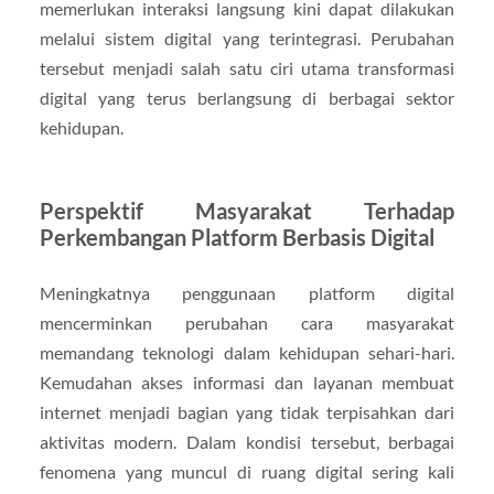
memerlukan interaksi langsung kini dapat dilakukan
melalui sistem digital yang terintegrasi. Perubahan
tersebut menjadi salah satu ciri utama transformasi
digital yang terus berlangsung di berbagai sektor
kehidupan.
Perspektif Masyarakat Terhadap
Perkembangan Platform Berbasis Digital
Meningkatnya penggunaan platform digital
mencerminkan perubahan cara masyarakat
memandang teknologi dalam kehidupan sehari-hari.
Kemudahan akses informasi dan layanan membuat
internet menjadi bagian yang tidak terpisahkan dari
aktivitas modern. Dalam kondisi tersebut, berbagai
fenomena yang muncul di ruang digital sering kali