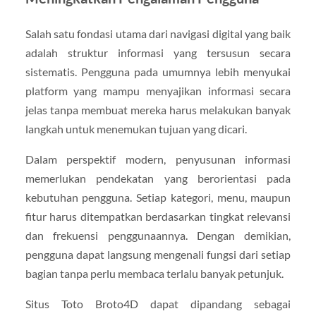
Salah satu fondasi utama dari navigasi digital yang baik
adalah struktur informasi yang tersusun secara
sistematis. Pengguna pada umumnya lebih menyukai
platform yang mampu menyajikan informasi secara
jelas tanpa membuat mereka harus melakukan banyak
langkah untuk menemukan tujuan yang dicari.
Dalam perspektif modern, penyusunan informasi
memerlukan pendekatan yang berorientasi pada
kebutuhan pengguna. Setiap kategori, menu, maupun
fitur harus ditempatkan berdasarkan tingkat relevansi
dan frekuensi penggunaannya. Dengan demikian,
pengguna dapat langsung mengenali fungsi dari setiap
bagian tanpa perlu membaca terlalu banyak petunjuk.
Situs Toto Broto4D dapat dipandang sebagai