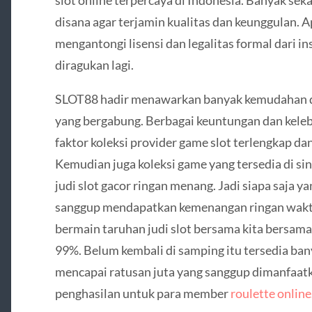
slot online terpercaya di Indonesia. Banyak sek
disana agar terjamin kualitas dan keunggulan. A
mengantongi lisensi dan legalitas formal dari ins
diragukan lagi.
SLOT88 hadir menawarkan banyak kemudahan d
yang bergabung. Berbagai keuntungan dan kelebi
faktor koleksi provider game slot terlengkap da
Kemudian juga koleksi game yang tersedia di si
judi slot gacor ringan menang. Jadi siapa saja 
sanggup mendapatkan kemenangan ringan wakt
bermain taruhan judi slot bersama kita bersama
99%. Belum kembali di samping itu tersedia ban
mencapai ratusan juta yang sanggup dimanfaat
penghasilan untuk para member
roulette online