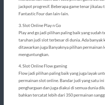
jackpot progresif. Beberapa game tenar jikalau 
Fantastic Four dan lain-lain.
3. Slot Online Play n Go
Play and go jadi pilihan paling baik yang sudah 
taruhan judi slot terbesar di dunia. Ada banya
ditawarkan juga Banyaknya pilihan permainan l
menguntungkan.
4. Slot Online Flow gaming
Flow jadi pilihan paling baik yang juga layak un
permainan slot online. Bandar judi yang satu i
penghargaan dan juga diakui di semua dunia d
bahkan tercatat lebih dari 350 permainan sang