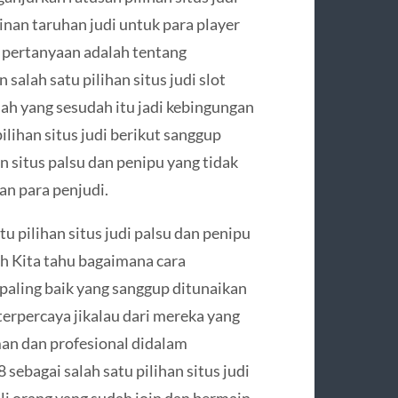
nan taruhan judi untuk para player
 pertanyaan adalah tentang
alah satu pilihan situs judi slot
ilah yang sesudah itu jadi kebingungan
ilihan situs judi berikut sanggup
an situs palsu dan penipu yang tidak
n para penjudi.
atu pilihan situs judi palsu dan penipu
h Kita tahu bagaimana cara
 paling baik yang sanggup ditunaikan
rpercaya jikalau dari mereka yang
an dan profesional didalam
sebagai salah satu pilihan situs judi