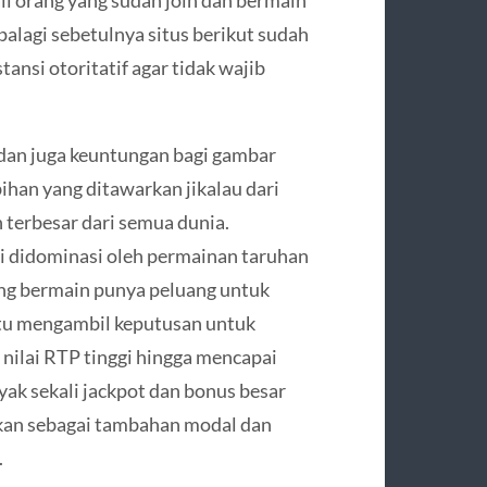
ali orang yang sudah join dan bermain
palagi sebetulnya situs berikut sudah
tansi otoritatif agar tidak wajib
an juga keuntungan bagi gambar
han yang ditawarkan jikalau dari
n terbesar dari semua dunia.
ni didominasi oleh permainan taruhan
yang bermain punya peluang untuk
u mengambil keputusan untuk
 nilai RTP tinggi hingga mencapai
yak sekali jackpot dan bonus besar
kan sebagai tambahan modal dan
.