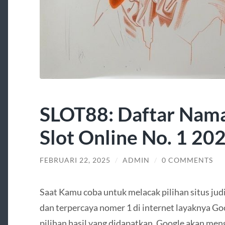
SLOT88: Daftar Nama
Slot Online No. 1 20
FEBRUARI 22, 2025
/
ADMIN
/
0 COMMENTS
Saat Kamu coba untuk melacak pilihan situs judi
dan terpercaya nomer 1 di internet layaknya Goo
pilihan hasil yang didapatkan. Google akan meng