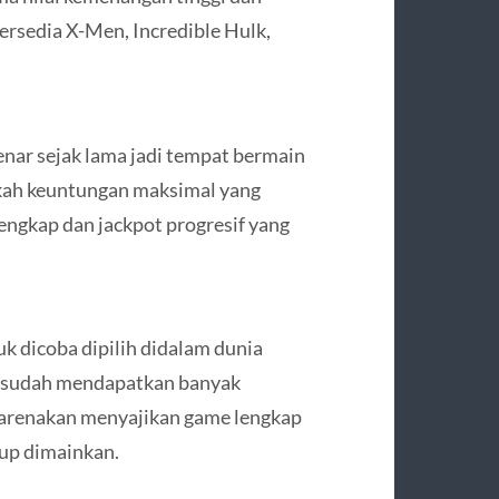
tersedia X-Men, Incredible Hulk,
tenar sejak lama jadi tempat bermain
k kah keuntungan maksimal yang
engkap dan jackpot progresif yang
tuk dicoba dipilih didalam dunia
ni sudah mendapatkan banyak
ikarenakan menyajikan game lengkap
gup dimainkan.