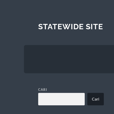
STATEWIDE SITE
CARI
Cari