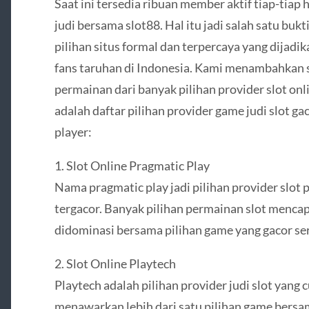
Saat ini tersedia ribuan member aktif tiap-tiap
judi bersama slot88. Hal itu jadi salah satu bukt
pilihan situs formal dan terpercaya yang dijad
fans taruhan di Indonesia. Kami menambahkan sa
permainan dari banyak pilihan provider slot onli
adalah daftar pilihan provider game judi slot ga
player:
1. Slot Online Pragmatic Play
Nama pragmatic play jadi pilihan provider slot 
tergacor. Banyak pilihan permainan slot mencap
didominasi bersama pilihan game yang gacor se
2. Slot Online Playtech
Playtech adalah pilihan provider judi slot yang
menawarkan lebih dari satu pilihan game bersa