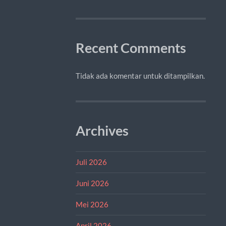
Recent Comments
Tidak ada komentar untuk ditampilkan.
Archives
Juli 2026
Juni 2026
Mei 2026
April 2026