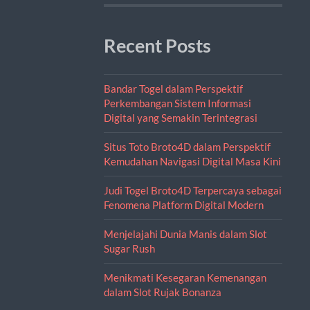
Recent Posts
Bandar Togel dalam Perspektif
Perkembangan Sistem Informasi
Digital yang Semakin Terintegrasi
Situs Toto Broto4D dalam Perspektif
Kemudahan Navigasi Digital Masa Kini
Judi Togel Broto4D Terpercaya sebagai
Fenomena Platform Digital Modern
Menjelajahi Dunia Manis dalam Slot
Sugar Rush
Menikmati Kesegaran Kemenangan
dalam Slot Rujak Bonanza