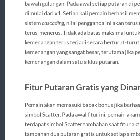
bawah gulungan. Pada awal setiap putaran di pe
dimulai dari x1. Setiap kali pemain berhasil m
sistem
cascading
, nilai pengganda ini akan teru
terus-menerus. Tidak ada batas maksimal untuk 
kemenangan terus terjadi secara berturut-turut
kemenangan yang sangat besar, terutama jika p
kemenangan dalam satu siklus putaran.
Fitur Putaran Gratis yang Dina
Pemain akan memasuki babak bonus jika berhas
simbol Scatter. Pada awal fitur ini, pemain akan
terdapat simbol Scatter tambahan saat fitur ak
tambahan dua putaran gratis untuk setiap simbo