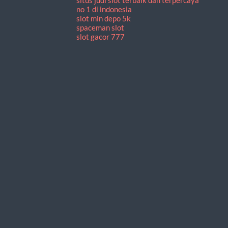
no 1 di indonesia
slot min depo 5k
spaceman slot
slot gacor 777