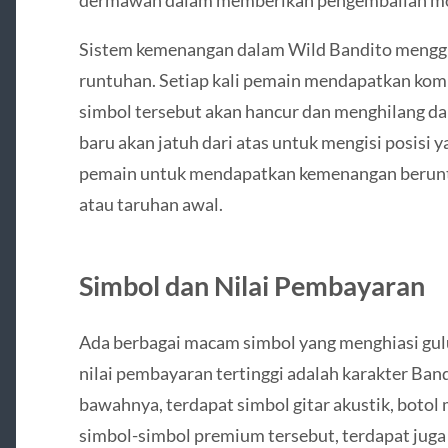
Sistem kemenangan dalam Wild Bandito meng
runtuhan. Setiap kali pemain mendapatkan kom
simbol tersebut akan hancur dan menghilang da
baru akan jatuh dari atas untuk mengisi posisi
pemain untuk mendapatkan kemenangan beruntu
atau taruhan awal.
Simbol dan Nilai Pembayaran
Ada berbagai macam simbol yang menghiasi gul
nilai pembayaran tertinggi adalah karakter Ban
bawahnya, terdapat simbol gitar akustik, botol
simbol-simbol premium tersebut, terdapat juga 