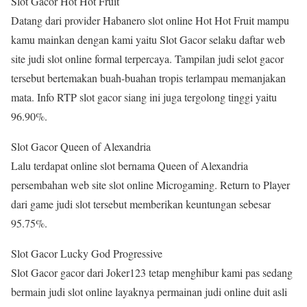
Slot Gacor Hot Hot Fruit
Datang dari provider Habanero slot online Hot Hot Fruit mampu
kamu mainkan dengan kami yaitu Slot Gacor selaku daftar web
site judi slot online formal terpercaya. Tampilan judi selot gacor
tersebut bertemakan buah-buahan tropis terlampau memanjakan
mata. Info RTP slot gacor siang ini juga tergolong tinggi yaitu
96.90%.
Slot Gacor Queen of Alexandria
Lalu terdapat online slot bernama Queen of Alexandria
persembahan web site slot online Microgaming. Return to Player
dari game judi slot tersebut memberikan keuntungan sebesar
95.75%.
Slot Gacor Lucky God Progressive
Slot Gacor gacor dari Joker123 tetap menghibur kami pas sedang
bermain judi slot online layaknya permainan judi online duit asli