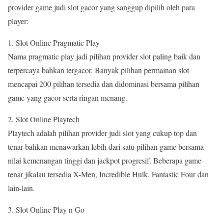
provider game judi slot gacor yang sanggup dipilih oleh para
player:
1. Slot Online Pragmatic Play
Nama pragmatic play jadi pilihan provider slot paling baik dan
terpercaya bahkan tergacor. Banyak pilihan permainan slot
mencapai 200 pilihan tersedia dan didominasi bersama pilihan
game yang gacor serta ringan menang.
2. Slot Online Playtech
Playtech adalah pilihan provider judi slot yang cukup top dan
tenar bahkan menawarkan lebih dari satu pilihan game bersama
nilai kemenangan tinggi dan jackpot progresif. Beberapa game
tenar jikalau tersedia X-Men, Incredible Hulk, Fantastic Four dan
lain-lain.
3. Slot Online Play n Go