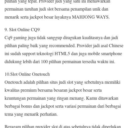
pilihan yang tepat. Provider judi yang satu ini menawarkan
permainan taruhan judi slot bersama penampilan unik dan
menarik serta jackpot besar layaknya MAHJONG WAYS.
9. Slot Online CQ9
Cq9 gaming juga tidak sanggup diragukan kualitasnya dan jadi
pilihan paling baik yang recommended. Provider jadi asal Chinese
ini sudah support teknologi HTML5 dan juga mobile smartphone
didukung lebih dari 100 pilihan permainan tersedia waktu ini.
10.Slot Online Onetouch
Onetouch adalah pilihan situs judi slot yang sebetulnya memiliki
kwalitas premium bersama besaran jackpot besar serta
keuntungan permainan yang ringan menang. Kamu ditawarkan
berbagai bonus dan jackpot serta variasi permainan dari berbagai
tema yang menarik perhatian.
Beragam pilihan provider slot di atas sebetulnya tidak diperlukan